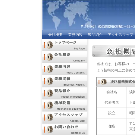
会社概要
業務内容
製品紹介
アクセスマップ
当社では、お客様のニ
よう技術の向上に努め
淡路精機株式
会社名
淡
代表者名
卜
設立
昭
〒1
住所
東