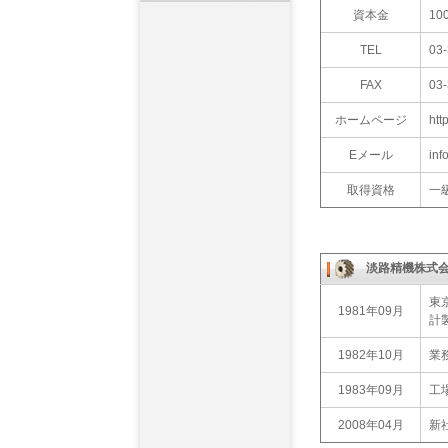
資本金
10
TEL
03
FAX
03
ホームページ
htt
Eメール
inf
取得資格
一
淡路精機株式
東
1981年09月
計
1982年10月
業
1983年09月
工
2008年04月
新